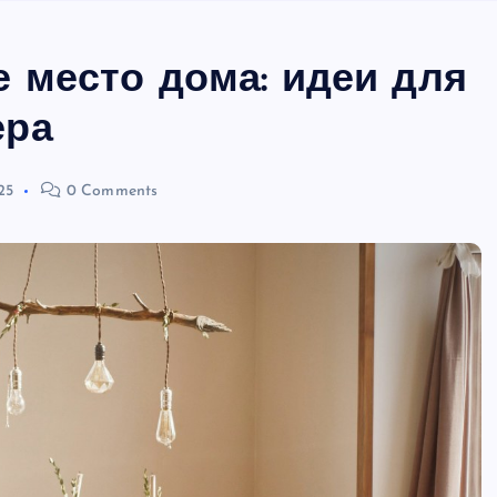
е место дома: идеи для
ера
25
0 Comments