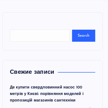
e
a
r
c
Search
h
Свежие записи
Де купити свердловинний насос 100
метрів у Києві: порівняння моделей і
пропозицій магазинів сантехніки