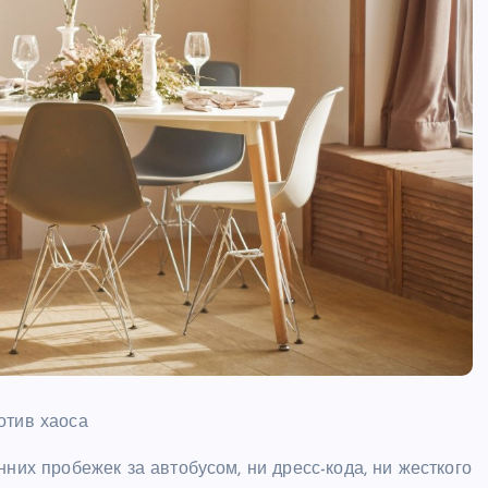
отив хаоса
нних пробежек за автобусом, ни дресс-кода, ни жесткого