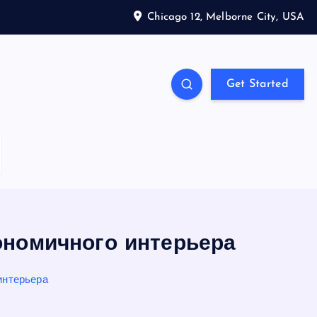
Chicago 12, Melborne City, USA
Get Started
гономичного интерьера
интерьера
S