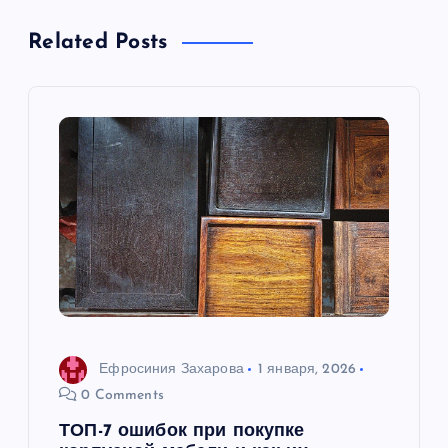
а
Related Posts
ц
и
я
п
о
з
а
Ефросиния Захарова
1 января, 2026
п
0 Comments
ТОП-7 ошибок при покупке