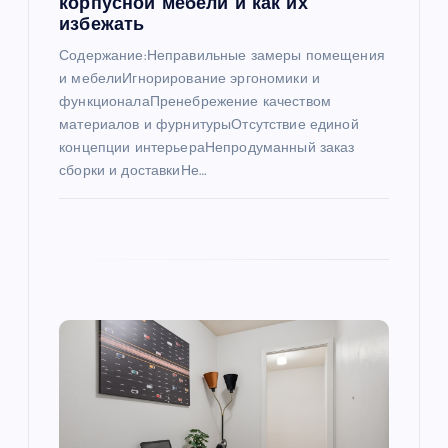
и
корпусной мебели и как их
избежать
с
Содержание:Неправильные замеры помещения
и мебелиИгнорирование эргономики и
я
функционалаПренебрежение качеством
материалов и фурнитурыОтсутствие единой
м
концепции интерьераНепродуманный заказ
сборки и доставкиНе…