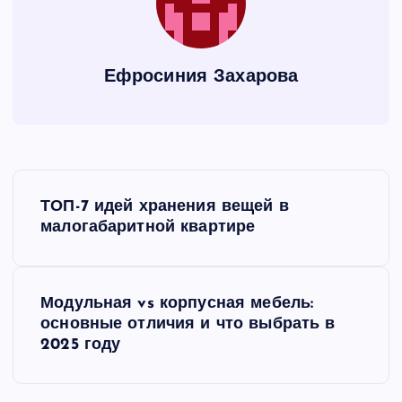
Ефросиния Захарова
Н
ТОП-7 идей хранения вещей в
а
малогабаритной квартире
в
Модульная vs корпусная мебель:
и
основные отличия и что выбрать в
2025 году
г