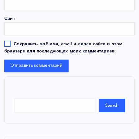
Сайт
Сохранить моё имя, email и адрес сайта в этом
браузере для последующих моих комментариев.
S
e
a
r
c
Search
h