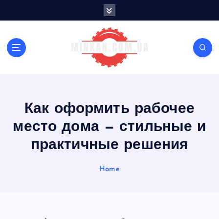
S
k
i
p
t
o
c
o
n
Как оформить рабочее
t
e
место дома — стильные и
n
t
практичные решения
Home