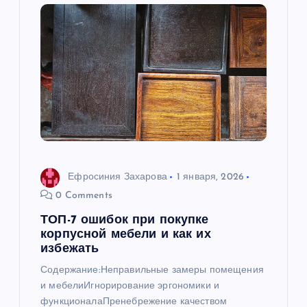
а
ц
и
я
п
Ефросиния Захарова
1 января, 2026
о
0 Comments
з
ТОП-7 ошибок при покупке
корпусной мебели и как их
а
избежать
Содержание:Неправильные замеры помещения
п
и мебелиИгнорирование эргономики и
функционалаПренебрежение качеством