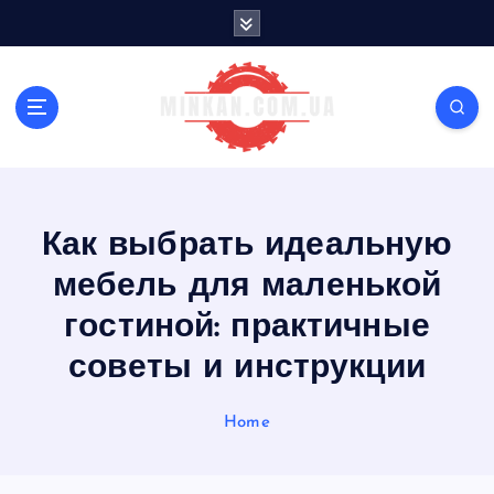
S
k
i
p
t
o
c
o
n
Как выбрать идеальную
t
e
мебель для маленькой
n
t
гостиной: практичные
советы и инструкции
Home