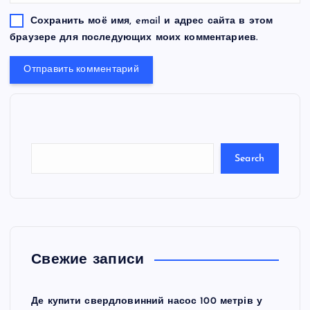
Сохранить моё имя, email и адрес сайта в этом
браузере для последующих моих комментариев.
S
e
a
r
c
Search
h
Свежие записи
Де купити свердловинний насос 100 метрів у