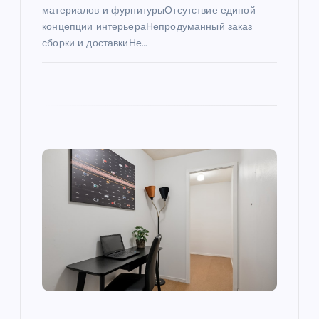
и
материалов и фурнитурыОтсутствие единой
концепции интерьераНепродуманный заказ
с
сборки и доставкиНе…
я
м