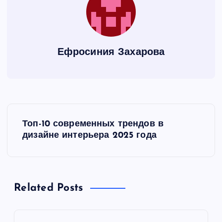
Ефросиния Захарова
Н
Топ-10 современных трендов в
а
дизайне интерьера 2025 года
в
и
Related Posts
г