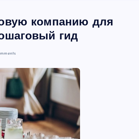
говую компанию для
пошаговый гид
mments