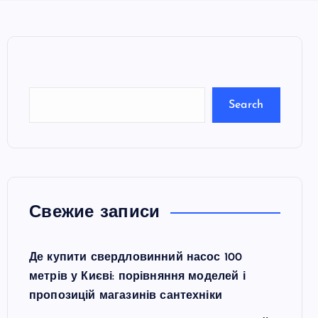
e
a
r
c
Search
h
Свежие записи
Де купити свердловинний насос 100
метрів у Києві: порівняння моделей і
пропозицій магазинів сантехніки