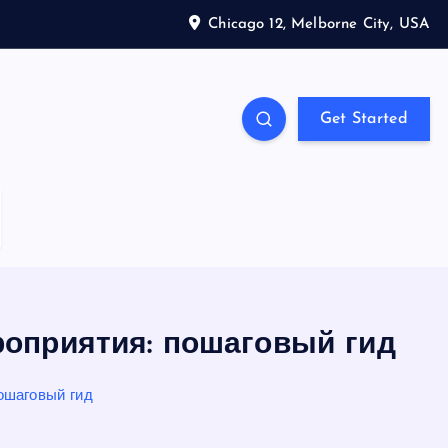
Chicago 12, Melborne City, USA
Get Started
оприятия: пошаговый гид
ошаговый гид
S