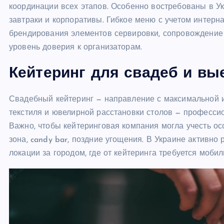
координации всех этапов. Особенно востребованы в Ук
завтраки и корпоративы. Гибкое меню с учетом интерн
брендирования элементов сервировки, сопровождение 
уровень доверия к организаторам.
Кейтеринг для свадеб и в
Свадебный кейтеринг — направление с максимальной и
текстиля и ювелирной расстановки столов — професси
Важно, чтобы кейтеринговая компания могла учесть ос
зона, candy bar, поздние угощения. В Украине активно
локации за городом, где от кейтеринга требуется мобил