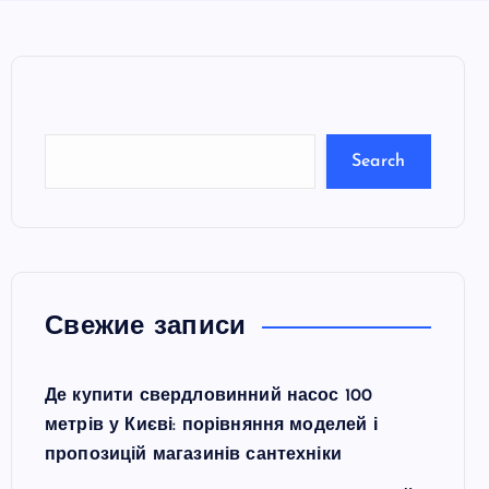
e
a
r
c
Search
h
Свежие записи
Де купити свердловинний насос 100
метрів у Києві: порівняння моделей і
пропозицій магазинів сантехніки