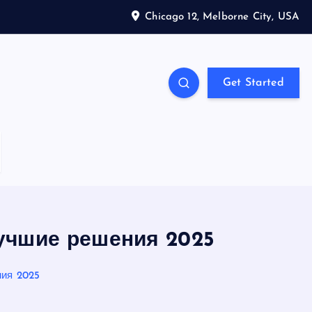
Chicago 12, Melborne City, USA
Get Started
учшие решения 2025
ния 2025
S