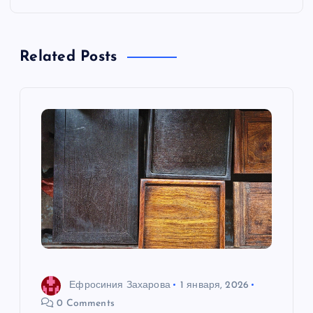
г
а
Related Posts
ц
и
я
п
о
з
а
Ефросиния Захарова
1 января, 2026
0 Comments