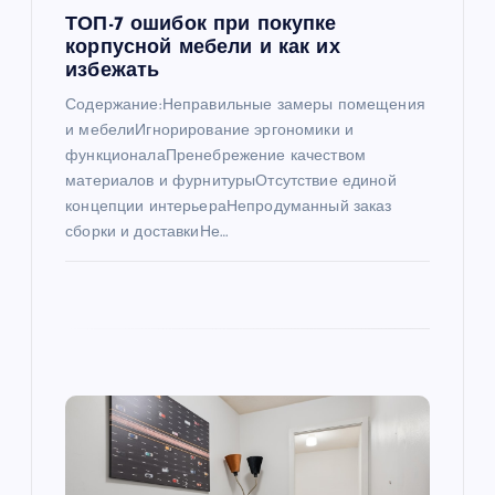
п
ТОП-7 ошибок при покупке
корпусной мебели и как их
и
избежать
Содержание:Неправильные замеры помещения
с
и мебелиИгнорирование эргономики и
функционалаПренебрежение качеством
я
материалов и фурнитурыОтсутствие единой
концепции интерьераНепродуманный заказ
м
сборки и доставкиНе…