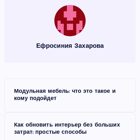
Ефросиния Захарова
Н
Модульная мебель: что это такое и
а
кому подойдет
в
Как обновить интерьер без больших
и
затрат: простые способы