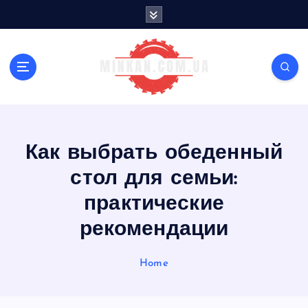
S
k
i
p
t
o
c
o
n
Как выбрать обеденный
t
e
стол для семьи:
n
t
практические
рекомендации
Home