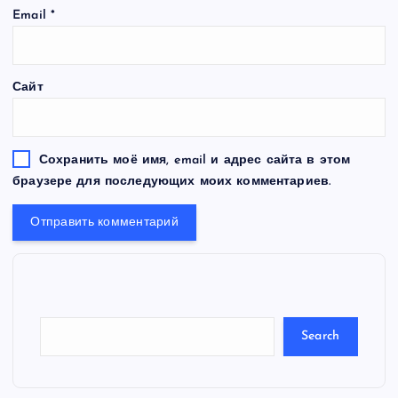
Email
*
Сайт
Сохранить моё имя, email и адрес сайта в этом
браузере для последующих моих комментариев.
S
e
a
r
c
Search
h