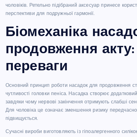
чоловіків. Ретельно підібраний аксесуар принесе корист
перспективи для подружньої гармонії.
Біомеханіка насад
продовження акту:
переваги
Основний принцип роботи насадок для продовження ста
чутливості головки пеніса. Насадка створює додаткови
завдяки чому нервові закінчення отримують слабші сенс
Для чоловіка це означає зменшення ризику передчасної
підвищується.
Сучасні вироби виготовляють із гіпоалергенного силіко