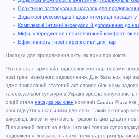
Додаткові можливості: анатомічні, подовжуючі, ко
Практичне застосування насадок для продовження 
Додаткові рекомендації щодо інтеграції насадок у
Комплексні інтимні аксесуари й доповнення до н
Міфи, упередження і психологічний комфорт: як п
Ефективність і нові перспективи для пар
Насадки для продовження акту: як вони працюють
Чуттєвість і гармонійні відносини між партнерами немо
нові грані взаємного задоволення. Для багатьох пар в
адже триваліший статевий акт сприяє більшому задовол
та сексуальної культури в Україні зросла популярність 
опцій стала
насадка на член
компанії Candor Place яка
нові відчуття унікальними для обох. Такий аксесуар м
еякуляції, знизити чутливість і разом із цим додати но
Підвищений попит на якісні інтимні товари супроводж
подовження близькості – саме тому варто розібратися в