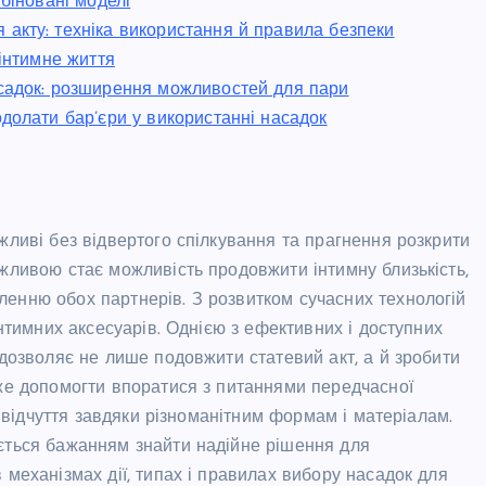
мбіновані моделі
акту: техніка використання й правила безпеки
 інтимне життя
асадок: розширення можливостей для пари
одолати бар’єри у використанні насадок
жливі без відвертого спілкування та прагнення розкрити
ажливою стає можливість продовжити інтимну близькість,
енню обох партнерів. З розвитком сучасних технологій
інтимних аксесуарів. Однією з ефективних і доступних
 дозволяє не лише подовжити статевий акт, а й зробити
оже допомогти впоратися з питаннями передчасної
ві відчуття завдяки різноманітним формам і матеріалам.
ується бажанням знайти надійне рішення для
 механізмах дії, типах і правилах вибору насадок для