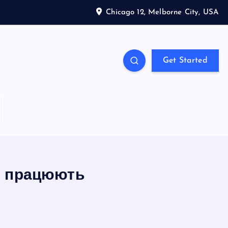
Chicago 12, Melborne City, USA
Get Started
и працюють
S