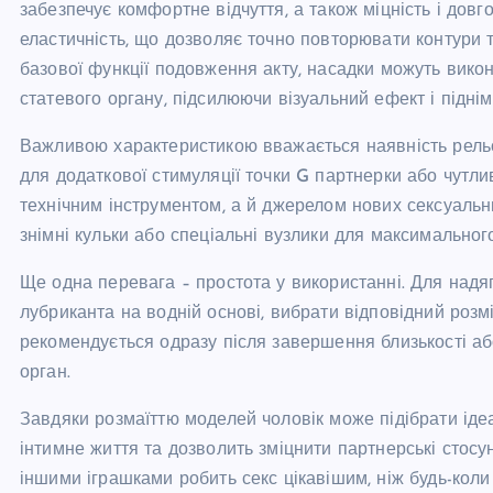
забезпечує комфортне відчуття, а також міцність і дов
еластичність, що дозволяє точно повторювати контури т
базової функції подовження акту, насадки можуть вико
статевого органу, підсилюючи візуальний ефект і підні
Важливою характеристикою вважається наявність рельє
для додаткової стимуляції точки G партнерки або чутли
технічним інструментом, а й джерелом нових сексуальни
знімні кульки або спеціальні вузлики для максимальног
Ще одна перевага – простота у використанні. Для надяг
лубриканта на водній основі, вибрати відповідний розм
рекомендується одразу після завершення близькості аб
орган.
Завдяки розмаїттю моделей чоловік може підібрати ідеа
інтимне життя та дозволить зміцнити партнерські стосун
іншими іграшками робить секс цікавішим, ніж будь-коли