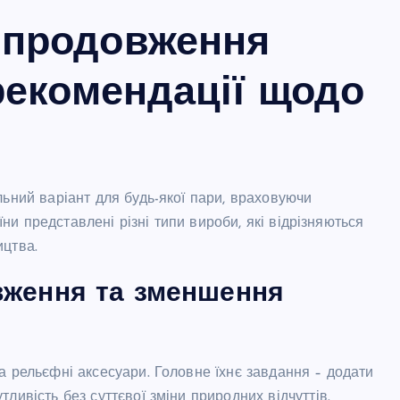
 продовження
 рекомендації щодо
льний варіант для будь-якої пари, враховуючи
аїни представлені різні типи вироби, які відрізняються
ицтва.
вження та зменшення
а рельєфні аксесуари. Головне їхнє завдання – додати
ливість без суттєвої зміни природних відчуттів.