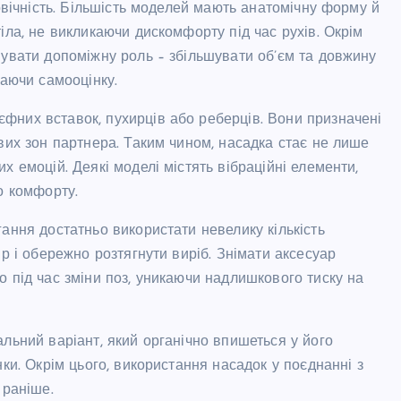
говічність. Більшість моделей мають анатомічну форму й
іла, не викликаючи дискомфорту під час рухів. Окрім
нувати допоміжну роль – збільшувати об’єм та довжину
маючи самооцінку.
фних вставок, пухирців або реберців. Вони призначені
вих зон партнера. Таким чином, насадка стає не лише
х емоцій. Деякі моделі містять вібраційні елементи,
о комфорту.
ання достатньо використати невелику кількість
ір і обережно розтягнути виріб. Знімати аксесуар
о під час зміни поз, уникаючи надлишкового тиску на
льний варіант, який органічно впишеться у його
ки. Окрім цього, використання насадок у поєднанні з
 раніше.