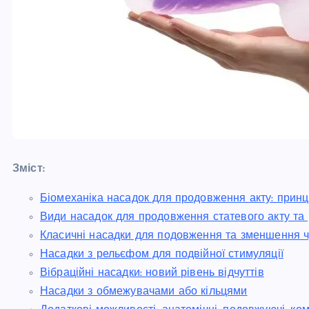
Зміст:
Біомеханіка насадок для продовження акту: принц
Види насадок для продовження статевого акту та
Класичні насадки для подовження та зменшення ч
Насадки з рельєфом для подвійної стимуляції
Вібраційні насадки: новий рівень відчуттів
Насадки з обмежувачами або кільцями