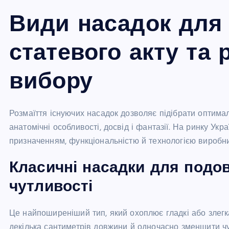
Види насадок для
статевого акту та
вибору
Розмаїття існуючих насадок дозволяє підібрати оптима
анатомічні особливості, досвід і фантазії. На ринку Укр
призначенням, функціональністю й технологією виробн
Класичні насадки для подо
чутливості
Це найпоширеніший тип, який охоплює гладкі або злегк
декілька сантиметрів довжини й одночасно зменшити чут