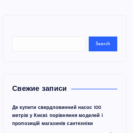
e
a
r
c
Search
h
Свежие записи
Де купити свердловинний насос 100
метрів у Києві: порівняння моделей і
пропозицій магазинів сантехніки