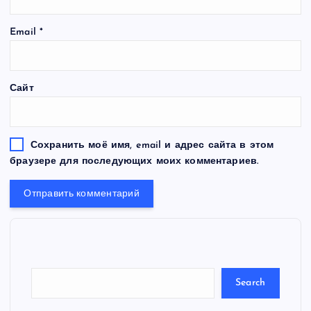
Email
*
Сайт
Сохранить моё имя, email и адрес сайта в этом
браузере для последующих моих комментариев.
S
e
a
r
c
Search
h