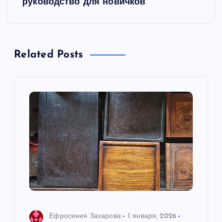
г
руководство для новичков
а
ц
Related Posts
и
я
п
о
з
а
п
Ефросиния Захарова
1 января, 2026