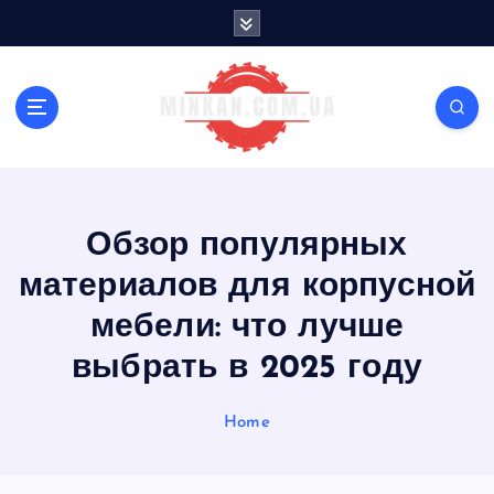
S
k
i
p
t
o
c
o
n
Обзор популярных
t
e
материалов для корпусной
n
t
мебели: что лучше
выбрать в 2025 году
Home