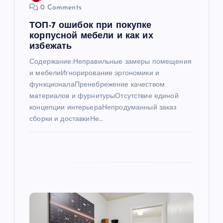
0 Comments
и
ТОП-7 ошибок при покупке
корпусной мебели и как их
с
избежать
Содержание:Неправильные замеры помещения
я
и мебелиИгнорирование эргономики и
функционалаПренебрежение качеством
м
материалов и фурнитурыОтсутствие единой
концепции интерьераНепродуманный заказ
сборки и доставкиНе…