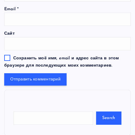
Email
*
Сайт
Сохранить моё имя, email и адрес сайта в этом
браузере для последующих моих комментариев.
S
e
a
r
c
Search
h