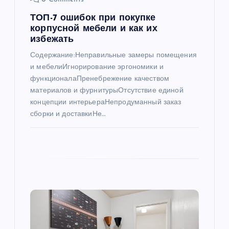
и
ТОП-7 ошибок при покупке
корпусной мебели и как их
с
избежать
Содержание:Неправильные замеры помещения
я
и мебелиИгнорирование эргономики и
функционалаПренебрежение качеством
м
материалов и фурнитурыОтсутствие единой
концепции интерьераНепродуманный заказ
сборки и доставкиНе…