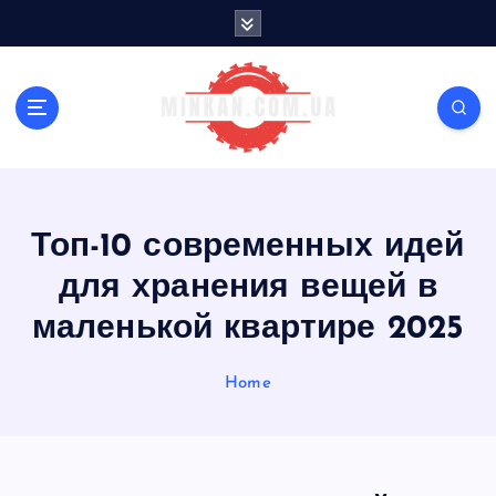
S
k
i
p
t
o
c
o
n
Топ-10 современных идей
t
e
для хранения вещей в
n
t
маленькой квартире 2025
Home