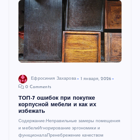
я
п
о
з
а
п
Ефросиния Захарова
1 января, 2026
0 Comments
и
ТОП-7 ошибок при покупке
корпусной мебели и как их
с
избежать
Содержание:Неправильные замеры помещения
я
и мебелиИгнорирование эргономики и
функционалаПренебрежение качеством