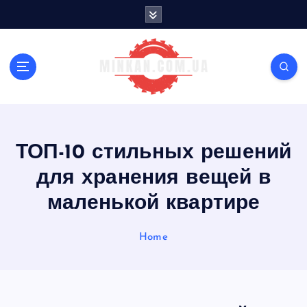
S
k
i
p
t
o
c
o
n
ТОП-10 стильных решений
t
e
для хранения вещей в
n
t
маленькой квартире
Home