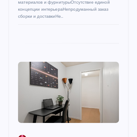
м
материалов и фурнитурыОтсутствие единой
концепции интерьераНепродуманный заказ
сборки и доставкиНе…