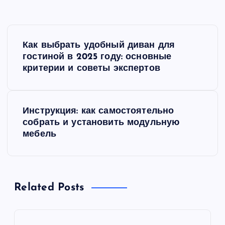
Н
Как выбрать удобный диван для
а
гостиной в 2025 году: основные
критерии и советы экспертов
в
и
Инструкция: как самостоятельно
собрать и установить модульную
г
мебель
а
ц
Related Posts
и