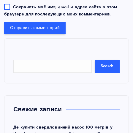
Сохранить моё имя, email и адрес сайта в этом
браузере для последующих моих комментариев.
S
e
a
r
c
Search
h
Свежие записи
Де купити свердловинний насос 100 метрів у