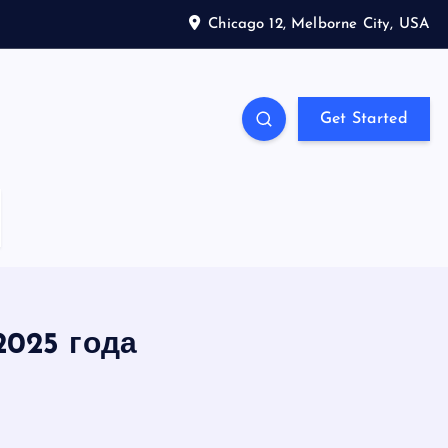
Chicago 12, Melborne City, USA
Get Started
2025 года
S