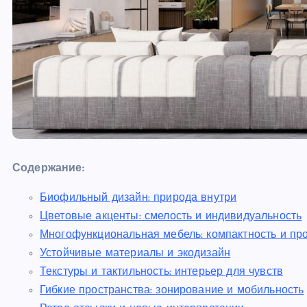
Содержание:
Биофильный дизайн: природа внутри
Цветовые акценты: смелость и индивидуальность
Многофункциональная мебель: компактность и пр
Устойчивые материалы и экодизайн
Текстуры и тактильность: интерьер для чувств
Гибкие пространства: зонирование и мобильность