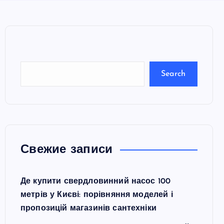
e
a
r
c
Search
h
Свежие записи
Де купити свердловинний насос 100
метрів у Києві: порівняння моделей і
пропозицій магазинів сантехніки