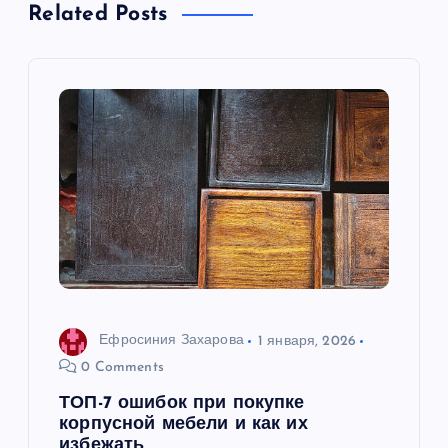
а
Related Posts
ц
и
я
п
о
з
а
Ефросиния Захарова
1 января, 2026
0 Comments
п
ТОП-7 ошибок при покупке
корпусной мебели и как их
и
избежать