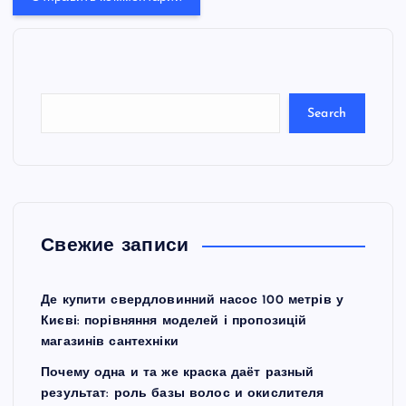
e
a
r
c
Search
h
Свежие записи
Де купити свердловинний насос 100 метрів у
Києві: порівняння моделей і пропозицій
магазинів сантехніки
Почему одна и та же краска даёт разный
результат: роль базы волос и окислителя