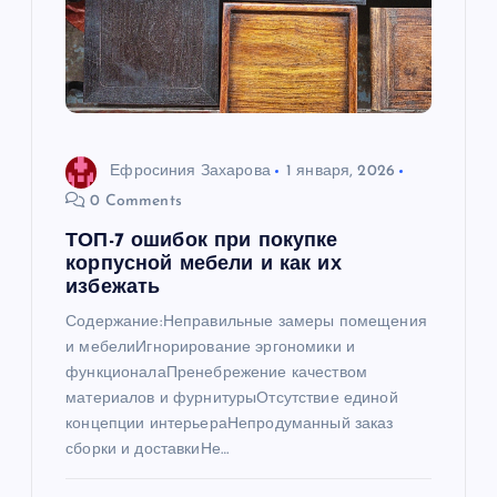
о
з
а
Ефросиния Захарова
1 января, 2026
п
0 Comments
ТОП-7 ошибок при покупке
и
корпусной мебели и как их
избежать
с
Содержание:Неправильные замеры помещения
и мебелиИгнорирование эргономики и
я
функционалаПренебрежение качеством
материалов и фурнитурыОтсутствие единой
м
концепции интерьераНепродуманный заказ
сборки и доставкиНе…