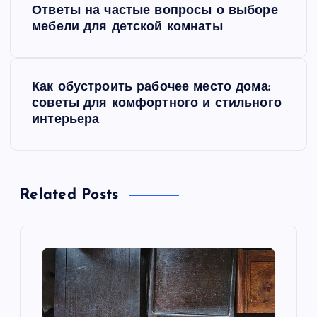
Ответы на частые вопросы о выборе
а
мебели для детской комнаты
в
Как обустроить рабочее место дома:
и
советы для комфортного и стильного
интерьера
г
а
Related Posts
ц
и
я
п