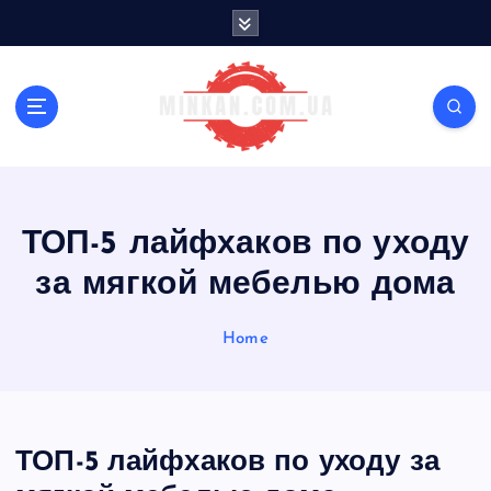
S
k
i
p
t
o
c
o
n
ТОП-5 лайфхаков по уходу
t
e
за мягкой мебелью дома
n
t
Home
ТОП-5 лайфхаков по уходу за