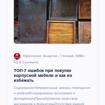
я
п
о
з
а
п
Ефросиния Захарова
1 января, 2026
0 Comments
и
ТОП-7 ошибок при покупке
корпусной мебели и как их
с
избежать
Содержание:Неправильные замеры помещения
я
и мебелиИгнорирование эргономики и
функционалаПренебрежение качеством
м
материалов и фурнитурыОтсутствие единой