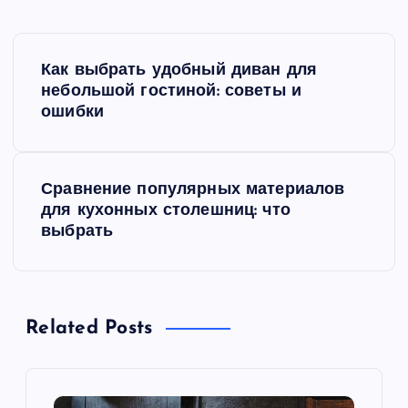
Н
Как выбрать удобный диван для
а
небольшой гостиной: советы и
ошибки
в
и
Сравнение популярных материалов
для кухонных столешниц: что
г
выбрать
а
ц
Related Posts
и