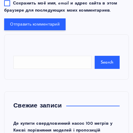
Сохранить моё имя, email и адрес сайта в этом
браузере для последующих моих комментариев.
S
e
a
r
c
Search
h
Свежие записи
Де купити свердловинний насос 100 метрів у
Києві: порівняння моделей і пропозицій