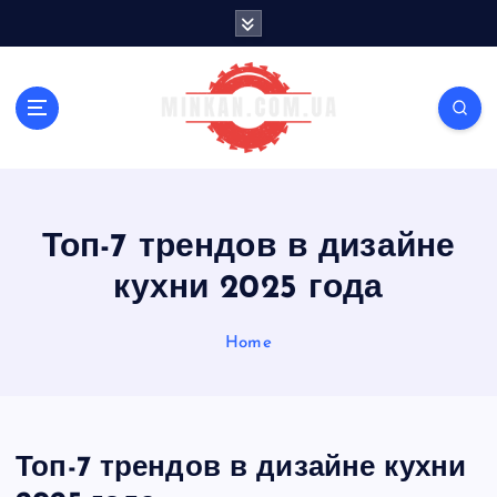
S
k
i
p
t
o
c
o
n
Топ-7 трендов в дизайне
t
e
кухни 2025 года
n
t
Home
Топ-7 трендов в дизайне кухни