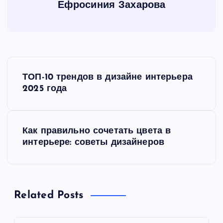
Ефросиния Захарова
Н
ТОП-10 трендов в дизайне интерьера
а
2025 года
в
Как правильно сочетать цвета в
и
интерьере: советы дизайнеров
г
а
Related Posts
ц