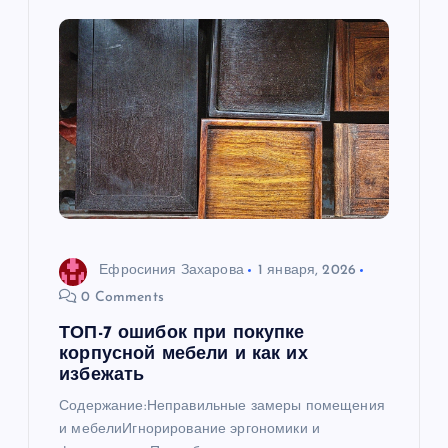
и
я
п
о
з
а
Ефросиния Захарова
1 января, 2026
0 Comments
п
ТОП-7 ошибок при покупке
корпусной мебели и как их
и
избежать
Содержание:Неправильные замеры помещения
с
и мебелиИгнорирование эргономики и