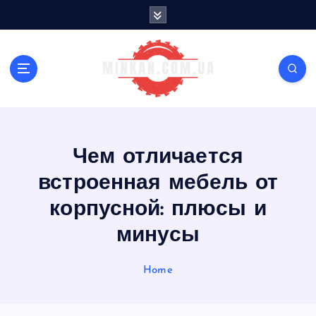
S
k
i
p
t
o
c
o
n
Чем отличается
t
e
встроенная мебель от
n
t
корпусной: плюсы и
минусы
Home