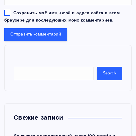
Сохранить моё имя, email и адрес сайта в этом
браузере для последующих моих комментариев.
S
e
a
r
c
Search
h
Свежие записи