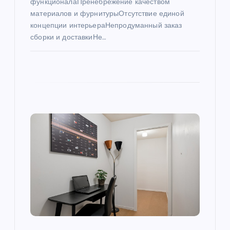
функционалаПренебрежение качеством
я
материалов и фурнитурыОтсутствие единой
концепции интерьераНепродуманный заказ
м
сборки и доставкиНе…