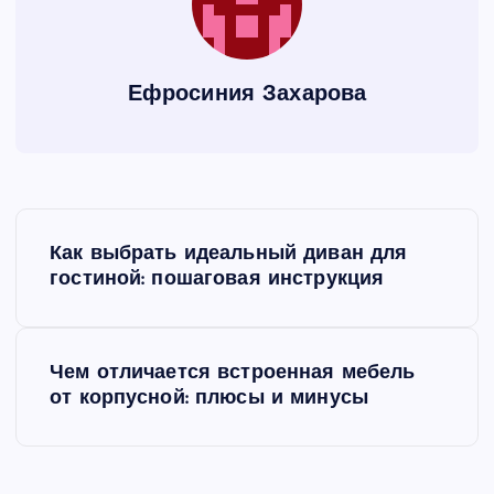
Ефросиния Захарова
Н
Как выбрать идеальный диван для
а
гостиной: пошаговая инструкция
в
Чем отличается встроенная мебель
и
от корпусной: плюсы и минусы
г