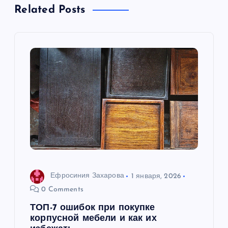
а
Related Posts
ц
и
я
п
о
з
а
Ефросиния Захарова
1 января, 2026
0 Comments
п
ТОП-7 ошибок при покупке
корпусной мебели и как их