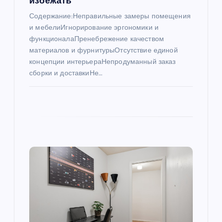
и
избежать
Содержание:Неправильные замеры помещения
с
и мебелиИгнорирование эргономики и
функционалаПренебрежение качеством
я
материалов и фурнитурыОтсутствие единой
концепции интерьераНепродуманный заказ
м
сборки и доставкиНе…