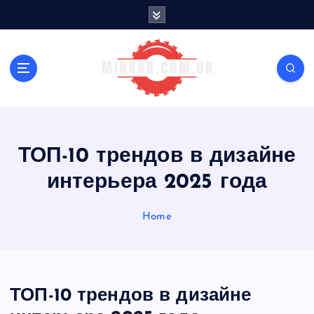
S
k
i
p
t
o
c
o
n
ТОП-10 трендов в дизайне
t
e
интерьера 2025 года
n
t
Home
ТОП-10 трендов в дизайне