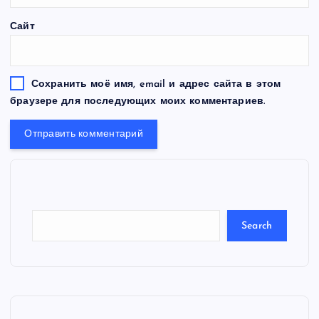
Сайт
Сохранить моё имя, email и адрес сайта в этом
браузере для последующих моих комментариев.
S
e
a
r
c
Search
h